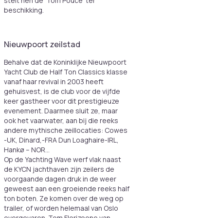
stelt hen de ‘Tom Pouce’ ter
beschikking.
Nieuwpoort zeilstad
Behalve dat de Koninklijke Nieuwpoort
Yacht Club de Half Ton Classics klasse
vanaf haar revival in 2003 heeft
gehuisvest, is de club voor de vijfde
keer gastheer voor dit prestigieuze
evenement. Daarmee sluit ze, maar
ook het vaarwater, aan bij die reeks
andere mythische zeillocaties: Cowes
-UK, Dinard,-FRA Dun Loaghaire-IRL,
Hankø – NOR…
Op de Yachting Wave werf vlak naast
de KYCN jachthaven zijn zeilers de
voorgaande dagen druk in de weer
geweest aan een groeiende reeks half
ton boten. Ze komen over de weg op
trailer, of worden helemaal van Oslo
overgevaren. Tom Florizoone van