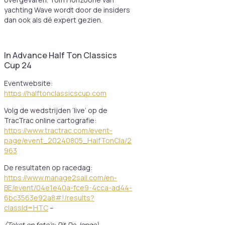
yachting Wave wordt door de insiders
dan ook als dé expert gezien.
In Advance Half Ton Classics
Cup 24
Eventwebsite:
https://halftonclassicscup.com
Volg de wedstrijden ‘live’ op de
TracTrac online cartografie:
https://www.tractrac.com/event-
page/event_20240805_HalfTonCla/2
963
De resultaten op racedag:
https://www.manage2sail.com/en-
BE/event/04e1e40a-fce9-4cca-ad44-
6bc3563e92a8#!/results?
classId=HTC
–
(Tekst en foto’s: Pit De Jonge)