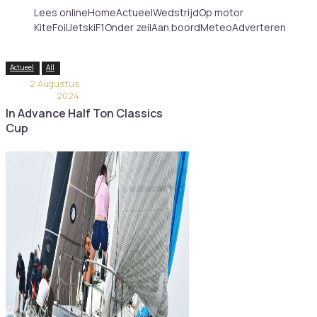
Lees online
Home
Actueel
Wedstrijd
Op motor
KiteFoilJetskiF1
Onder zeil
Aan boord
Meteo
Adverteren
Actueel
All
2 Augustus
2024
In Advance Half Ton Classics
Cup