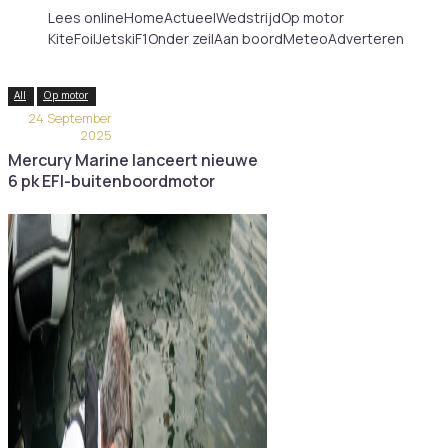
Lees online
Home
Actueel
Wedstrijd
Op motor
KiteFoilJetskiF1
Onder zeil
Aan boord
Meteo
Adverteren
All
Op motor
24 September
2025
Mercury Marine lanceert nieuwe
6 pk EFI-buitenboordmotor