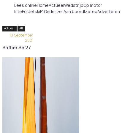
Lees online
Home
Actueel
Wedstrijd
Op motor
KiteFoilJetskiF1
Onder zeil
Aan boord
Meteo
Adverteren
Actueel
All
10 September
2021
Saffier Se 27